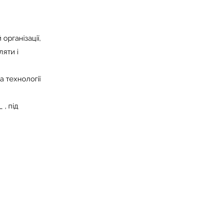
організації,
ляти і
а технології
 , під