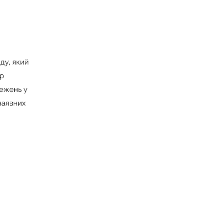
ду, який
ір
межень у
 наявних