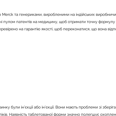
єю Merck та генериками, виробленими на індійських виробнич
ні пулом патентів на медицину, щоб отримати точну формулу
ревірено на гарантію якості, щоб переконатися, що вона відп
ку були ін’єкції або ін’єкції. Вони мають проблеми зі зберіг
іків. Наявність таблетованої форми значно полегшує охоплен