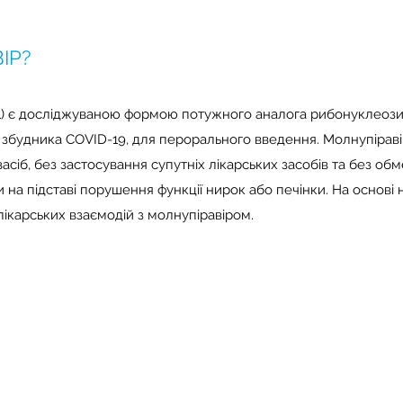
ІР?
1) є досліджуваною формою потужного аналога рибонуклеози
, збудника COVID-19, для перорального введення. Молнупірав
асіб, без застосування супутніх лікарських засобів та без об
и на підставі порушення функції нирок або печінки. На основі
ікарських взаємодій з молнупіравіром.