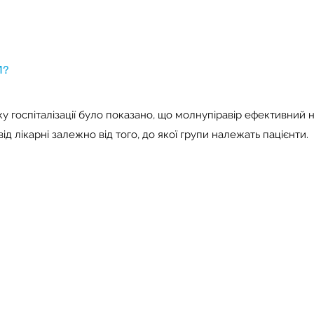
И?
 госпіталізації було показано, що молнупіравір ефективний н
від лікарні залежно від того, до якої групи належать пацієнти.