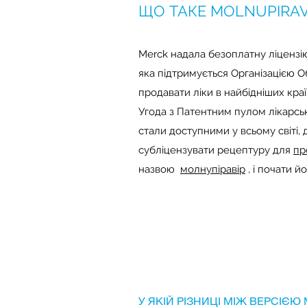
ЩО ТАКЕ MOLNUPIRAV
Merck надала безоплатну ліцензію
яка підтримується Організацією О
продавати ліки в найбідніших краї
Угода з Патентним пулом лікарськи
стали доступними у всьому світі, 
субліцензувати рецептуру для
пр
назвою
молнупіравір
, і почати й
У ЯКІЙ РІЗНИЦІ МІЖ ВЕРСІЄ