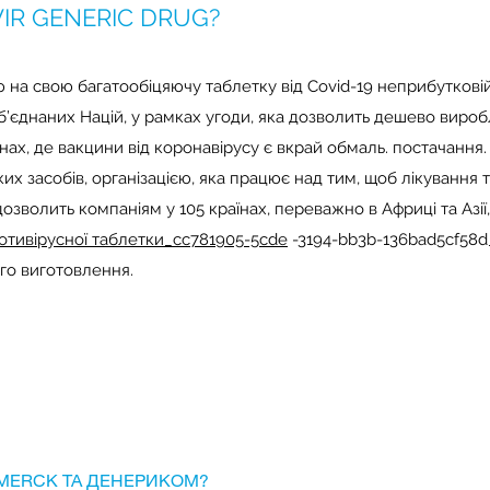
IR GENERIC DRUG?
 на свою багатообіцяючу таблетку від Covid-19 неприбутковій 
б’єднаних Націй, у рамках угоди, яка дозволить дешево вироб
нах, де вакцини від коронавірусу є вкрай обмаль. постачання.
х засобів, організацією, яка працює над тим, щоб лікування т
дозволить компаніям у 105 країнах, переважно в Африці та Азії,
отивірусної таблетки_cc781905-5cde
-3194-bb3b-136bad5cf58d_
ого виготовлення.
Ю MERCK ТА ДЕНЕРИКОМ?