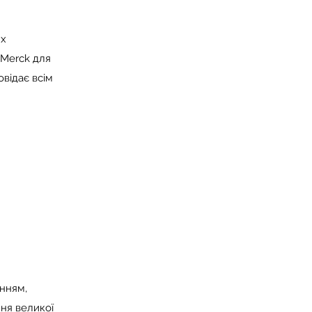
их
 Merck для
овідає всім
анням,
ня великої