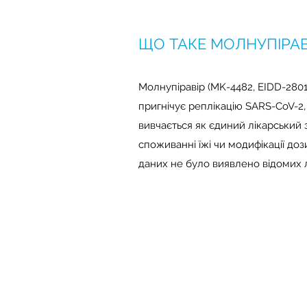
ЩО ТАКЕ МОЛНУПІРАВ
Молнупіравір (MK-4482, EIDD-280
пригнічує реплікацію SARS-CoV-2
вивчається як єдиний лікарський з
споживанні їжі чи модифікації доз
даних не було виявлено відомих л