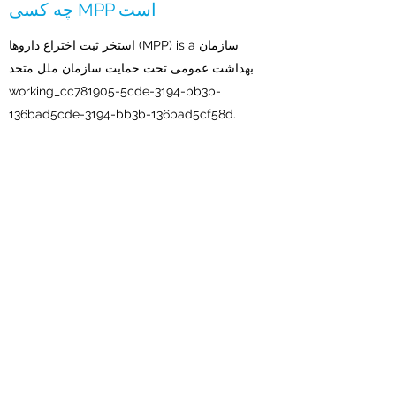
چه کسی MPP است
استخر ثبت اختراع داروها (MPP) is a سازمان
بهداشت عمومی تحت حمایت سازمان ملل متحد
working_cc781905-5cde-3194-bb3b-
136bad5cde-3194-bb3b-136bad5cf58d.
کشورهای با درآمد متوسط
GMP چه کسی است
شیوه های تولید خوب (GMP، همچنین به عنوان
«cGMP» یا «عمل تولید خوب فعلی» نیز شناخته
می شود) جنبه ای از تضمین کیفیت است که