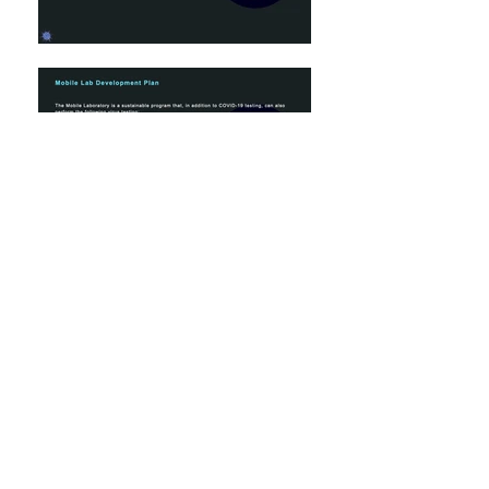
مختبرات اختبار GCAP
يعمل GCAP Global جنبًا إلى جنب مع أفضل
الفرق في مجال اختبار فيروس COVID-19 ،
معدات المختبرات والطبية مصنعون وموردون
للمواد الاستهلاكية ، _cc781905- 5cde-3194-
bb3b-136bad5cf58d_Global Logistic