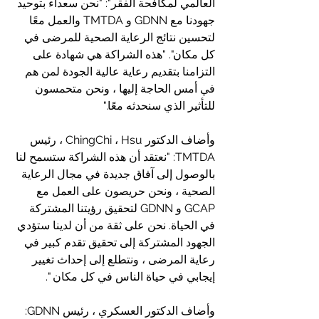
العالمي لمكافحة الفقر": "نحن سعداء بتوحيد 
جهودنا مع GDNN و TMTDA والعمل معًا 
لتحسين نتائج الرعاية الصحية للمرضى في 
كل مكان". "هذه الشراكة هي شهادة على 
التزامنا بتقديم رعاية عالية الجودة لمن هم 
في أمس الحاجة إليها ، ونحن متحمسون 
للتأثير الذي سنحدثه معًا."
وأضاف الدكتور ChingChi ، Hsu ، رئيس 
TMTDA: "نعتقد أن هذه الشراكة ستسمح لنا 
بالوصول إلى آفاق جديدة في مجال الرعاية 
الصحية ، ونحن حريصون على العمل مع 
GCAP و GDNN لتحقيق رؤيتنا المشتركة 
في الحياة. نحن على ثقة من أن لدينا ستؤدي 
الجهود المشتركة إلى تحقيق تقدم كبير في 
رعاية المرضى ، ونتطلع إلى إحداث تغيير 
إيجابي في حياة الناس في كل مكان ".
وأضاف الدكتور العسكري ، رئيس GDNN: 