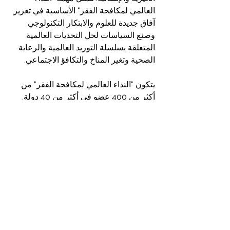
العالمي لمكافحة الفقر" الأساسية في تعزيز 
آفاق جديدة للعلوم والابتكار التكنولوجي 
وصنع السياسات لحل التحديات العالمية 
المتعلقة بسلسلة التوريد العالمية والرعاية 
الصحية وتغير المناخ والتكافؤ الاجتماعي.
يتكون "النداء العالمي لمكافحة الفقر" من 
أكثر من 400 عضو في أكثر من 40 دولة. 
يتمتع أعضاؤنا بنفوذ في العديد من 
القطاعات بما في ذلك الخدمات اللوجستية 
والمالية والحكومية والتصنيعية والمصرفية 
والتأمين والوكالات الحكومية والصناعات.
حول TMTDA: جمعية تنمية السياحة 
العلاجية في تايوان (TMTDA) هي منظمة 
اجتماعية غير ربحية تأسست في تايوان. تم 
تأسيس جمعيتنا في 3 أكتوبر 2007. هذه هي 
أول منظمة سياحة طبية ذات مهام متعددة 