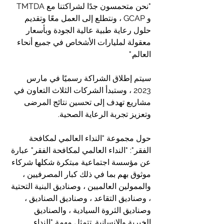
"نحن متحمسون جدًا لشراكتنا مع TMTDA 
و GCAP ، ونتطلع إلى العمل معًا وتقديم 
حلول رعاية طبية عالية الجودة وبأسعار 
معقولة لمليارات الأشخاص في جميع أنحاء 
العالم."
سيتم إطلاق الشراكة رسميًا في مارس 
2023 ، وستبدأ الشركات الثلاث التعاون في 
مشاريع تهدف إلى تحسين نتائج المرضى 
وتعزيز تجربة الرعاية الصحية.
حول مجموعة "النداء العالمي لمكافحة 
الفقر": "النداء العالمي لمكافحة الفقر" عبارة 
عن مؤسسة اجتماعية مبتكرة شكلها شركاء 
موثوق بهم بما في ذلك كبار المصرفيين ، 
والممولين العالميين ، وصناديق البنية التحتية 
، وصناديق التقاعد ، وصناديق الصناديق ، 
وصناديق الثروة السيادية ، والصناديق 
الخيرية والإنسانية. تتمثل مهمة "النداء 